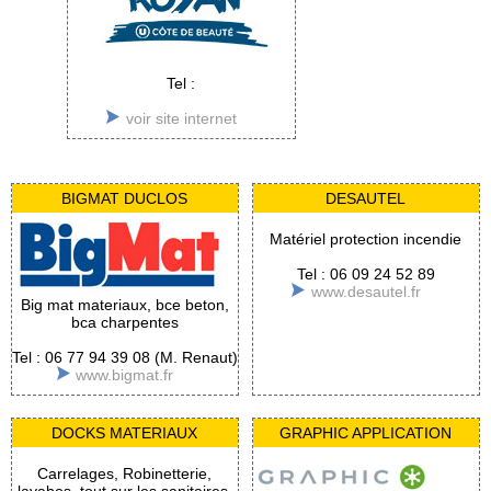
Tel :
voir site internet
BIGMAT DUCLOS
DESAUTEL
Matériel protection incendie
Tel : 06 09 24 52 89
www.desautel.fr
Big mat materiaux, bce beton,
bca charpentes
Tel : 06 77 94 39 08 (M. Renaut)
www.bigmat.fr
DOCKS MATERIAUX
GRAPHIC APPLICATION
Carrelages, Robinetterie,