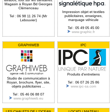
lavabos, tout sur les sanitaires.
Magasin à Royan Bd Georges
Clémenceau
Impression objet et textiles
publicitaires, enseignes,
Tel : 06 98 11 26 74 (Mr
marquage véhicule
Lebouvier)
Tel : 05 49 05 45 00
www.graphic.fr
GRAPHIWEB
IPC
Produits d'entretiens
Studio de communication à
Royan, brochure, flyer, site,
Tel : 06 07 26 25 86
objets publicitaires ...
www.ipc-sa.com
Tel : 05 46 06 88 07
www.graphiweb.eu
LES CHALETS DE L'OCEAN
LOCATI / MAZEAU