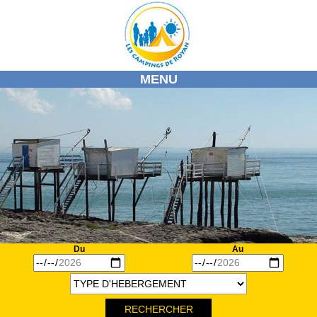
MENU
ACCUEIL
NOS CAMPINGS
NOTRE REGION
ACTIVITE / DECOUVERTES
MARCHE
AGENDAS
INFOS
Du
Au