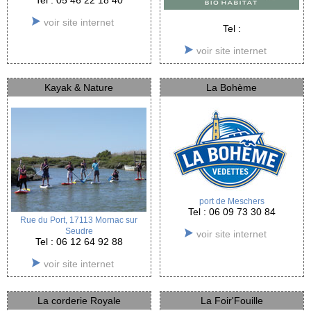
Tel : 05 46 22 18 40
voir site internet
Tel :
voir site internet
Kayak & Nature
La Bohème
port de Meschers
Tel : 06 09 73 30 84
Rue du Port, 17113 Mornac sur
Seudre
voir site internet
Tel : 06 12 64 92 88
voir site internet
La corderie Royale
La Foir'Fouille