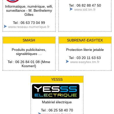
Tel : 06 82 88 47 50
Informatique, numérique, wifi,
www.sid.tm.fr
surveillance - M. Berthelemy
Gilles
Tel : 06 63 73 04 99
www.reseau-numerique.fr
SMASH
SUBRENAT-EASYTEX
Produits publicitaires,
Protection literie jetable
signalétiques …
Tel : 03 20 11 63 63
Tel : 06 26 84 01 08 (Mme
www.easytex.tm.fr
Kosmerl)
YESSS
Matériel électrique
Tel : 06 25 58 40 70