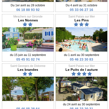
Du 1er avril au 28 octobre
Du 4 avril au 31 octobre
06 18 88 93 92
05 33 06 27 16
Meschers sur Gironde
Saint Palais sur Mer
Les Nonnes
Les Pins
du 15 juin au 11 septembre
du 1 avril au 30 septembre
05 45 91 02 74
05 46 23 30 83
Saint Georges de Didonne
Saint Palais sur Mer
Les brandes
Le Puits de l auture
du 24 avril au 30 septembre
05 46 05 28 64
05 46 23 20 31