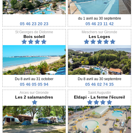
du 1 avril au 30 septembre
05 46 23 20 23
05 46 23 11 42
St Georges de Didonne
Meschers sur Gironde
Bois soleil
Les Loges
Du 8 avril au 31 october
Du 8 avril au 30 septembre
05 46 05 05 94
05 46 02 74 35
Arces sur Gironde
Saint Augustin
Les 2 salamandres
Eldapi - La ferme l'écureil