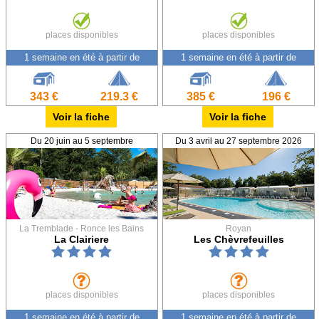
places disponibles
places disponibles
1 semaine en été à partir de
1 semaine en été à partir de
343 €
219.3 €
385 €
196 €
Voir la fiche
Voir la fiche
Du 20 juin au 5 septembre
Du 3 avril au 27 septembre 2026
La Tremblade - Ronce les Bains
Royan
La Clairiere
Les Chèvrefeuilles
places disponibles
places disponibles
1 semaine en été à partir de
1 semaine en été à partir de