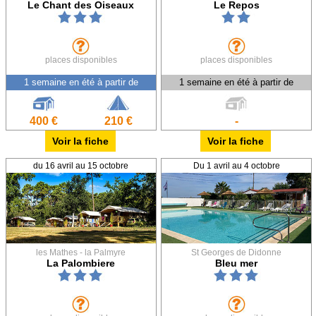
Le Chant des Oiseaux
Le Repos
places disponibles
places disponibles
1 semaine en été à partir de
1 semaine en été à partir de
400 €
210 €
-
Voir la fiche
Voir la fiche
du 16 avril au 15 octobre
Du 1 avril au 4 octobre
les Mathes - la Palmyre
St Georges de Didonne
La Palombiere
Bleu mer