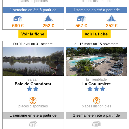
places disponibles
places disponibles
1 semaine en été à partir de
1 semaine en été à partir de
680 €
252 €
567 €
252 €
Voir la fiche
Voir la fiche
Du 01 avril au 31 octobre
du 15 mars au 15 novembre
Barzan
la Tremblade
Baie de Chandorat
La Coulumière
places disponibles
places disponibles
1 semaine en été à partir de
1 semaine en été à partir de