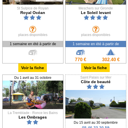
St Sulpice de Royan
Meschers sur Gironde
Royal Océan
Le Soleil levant
places disponibles
places disponibles
1 semaine en été à partir de
1 semaine en été à partir de
-
770 €
302.40 €
Voir la fiche
Voir la fiche
Saint Palais sur Mer
Du 1 avril au 31 octobre
Côte de beauté
La Tremblade - Ronce les Bains
Les Ombrages
Du 15 avril au 30 septembre
05 46 23 20 59