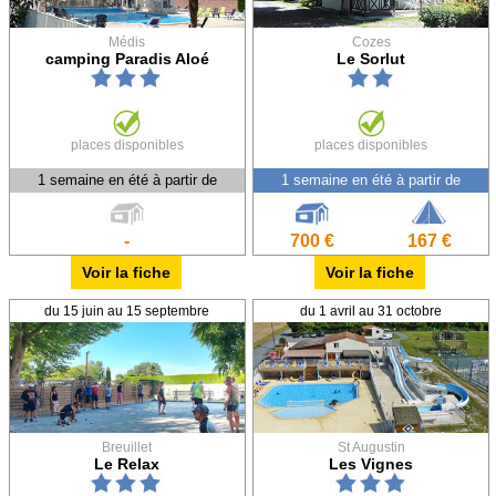
Médis
Cozes
camping Paradis Aloé
Le Sorlut
places disponibles
places disponibles
1 semaine en été à partir de
1 semaine en été à partir de
-
700 €
167 €
Voir la fiche
Voir la fiche
du 15 juin au 15 septembre
du 1 avril au 31 octobre
Breuillet
St Augustin
Le Relax
Les Vignes