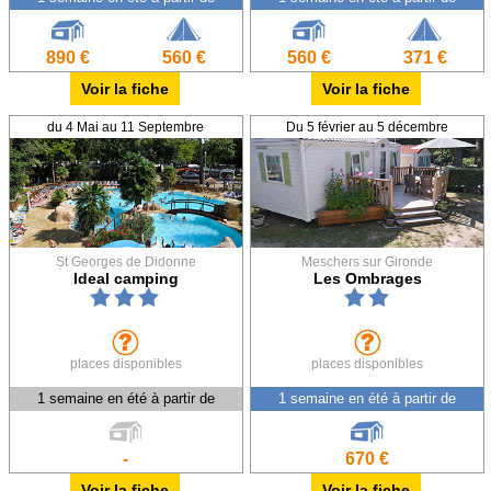
890 €
560 €
560 €
371 €
Voir la fiche
Voir la fiche
du 4 Mai au 11 Septembre
Du 5 février au 5 décembre
St Georges de Didonne
Meschers sur Gironde
Ideal camping
Les Ombrages
places disponibles
places disponibles
1 semaine en été à partir de
1 semaine en été à partir de
-
670 €
Voir la fiche
Voir la fiche