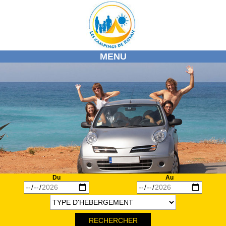
MENU
ACCUEIL
NOS CAMPINGS
NOTRE REGION
ACTIVITE / DECOUVERTES
MARCHE
AGENDAS
INFOS
Du
Au