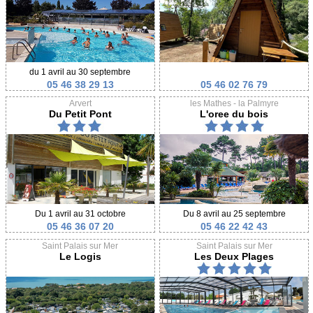
du 1 avril au 30 septembre
05 46 38 29 13
05 46 02 76 79
Arvert
les Mathes - la Palmyre
Du Petit Pont
L'oree du bois
Du 1 avril au 31 octobre
Du 8 avril au 25 septembre
05 46 36 07 20
05 46 22 42 43
Saint Palais sur Mer
Saint Palais sur Mer
Le Logis
Les Deux Plages