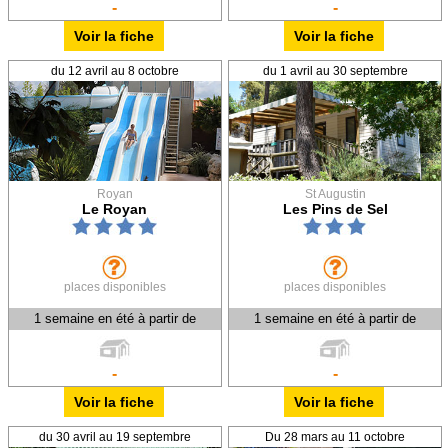
-
-
Voir la fiche
Voir la fiche
du 12 avril au 8 octobre
du 1 avril au 30 septembre
Royan
St Augustin
Le Royan
Les Pins de Sel
places disponibles
places disponibles
1 semaine en été à partir de
1 semaine en été à partir de
-
-
Voir la fiche
Voir la fiche
du 30 avril au 19 septembre
Du 28 mars au 11 octobre