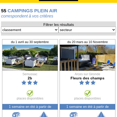
55
CAMPINGS PLEIN AIR
correspondent à vos critères
Filtrer les résultats
du 1 avril au 30 septembre
du 20 mars au 10 Novembre
Semussac
Arces sur Gironde
2b
Fleurs des champs
places disponibles
places disponibles
1 semaine en été à partir de
1 semaine en été à partir de