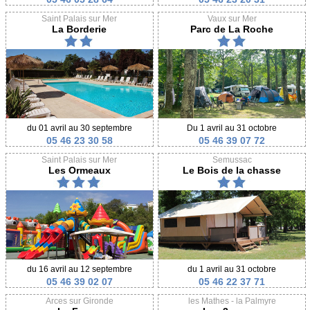
Saint Palais sur Mer
Vaux sur Mer
La Borderie
Parc de La Roche
du 01 avril au 30 septembre
Du 1 avril au 31 octobre
05 46 23 30 58
05 46 39 07 72
Saint Palais sur Mer
Semussac
Les Ormeaux
Le Bois de la chasse
du 16 avril au 12 septembre
du 1 avril au 31 octobre
05 46 39 02 07
05 46 22 37 71
Arces sur Gironde
les Mathes - la Palmyre