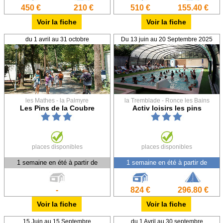
450 €
210 €
510 €
155.40 €
Voir la fiche
Voir la fiche
du 1 avril au 31 octobre
Du 13 juin au 20 Septembre 2025
les Mathes - la Palmyre
la Tremblade - Ronce les Bains
Les Pins de la Coubre
Activ loisirs les pins
places disponibles
places disponibles
1 semaine en été à partir de
1 semaine en été à partir de
-
824 €
296.80 €
Voir la fiche
Voir la fiche
15 Juin au 15 Septembre
du 1 Avril au 30 septembre