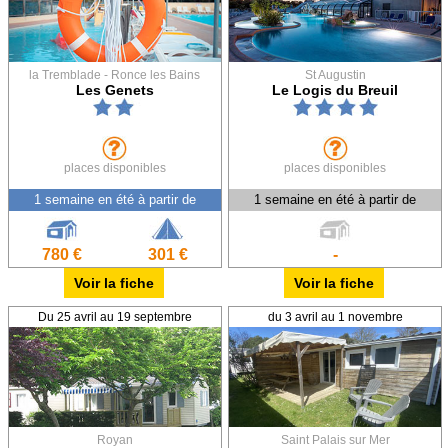
la Tremblade - Ronce les Bains
St Augustin
Les Genets
Le Logis du Breuil
places disponibles
places disponibles
1 semaine en été à partir de
1 semaine en été à partir de
780 €
301 €
-
Voir la fiche
Voir la fiche
Du 25 avril au 19 septembre
du 3 avril au 1 novembre
Royan
Saint Palais sur Mer